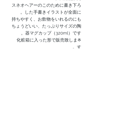
スネオヘアーのこのために書き下ろ
した手書きイラストが全面に。
持ちやすく、お飲物をいれるのにも
ちょうどいい、たっぷりサイズの陶
器マグカップ（320ml）です。
※化粧箱に入った形で販売致しま
す。
☆マグカップをご購入頂いたお客様
には先着ではなく必ず1個に1枚、勝
手に野球カードをおつけします。※
予定枚数終了となりました。
売り場へ戻る
© 2019 suneohair/taira no oyama