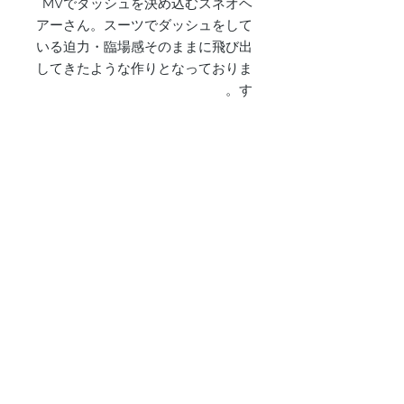
MVでダッシュを決め込むスネオヘ
アーさん。スーツでダッシュをして
いる迫力・臨場感そのままに飛び出
してきたような作りとなっておりま
す。
◾️「スネオヘアーさん」アイボリー
ver.
商品：アクリルスタンド ・フィギ
ュア
Size：W32.8mm×H76.7mm
売り場へ戻る
© 2019 suneohair/taira no oyama